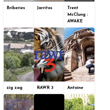
Briberies
Jarritos
Trent
McClung :
AWAKE
zig zag
RAWR 3
Antoine