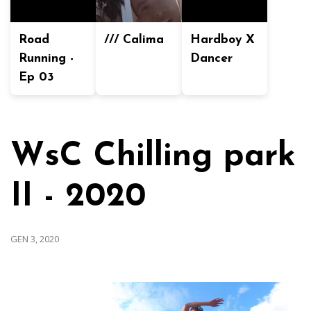
Road
/// Calima
Hardboy X
Running -
Dancer
Ep 03
WsC Chilling park
II - 2020
GEN 3, 2020