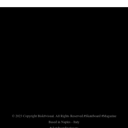
© 2023 Copyright Bisk8visual. All Rights Reserved.
#Skateboard #Magazine
Based in Naples - Italy
#skateboardinglovers