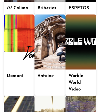
/// Calima
Briberies
ESPETOS
Domani
Antoine
Worble
World
Video