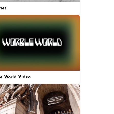
ries
e World Video