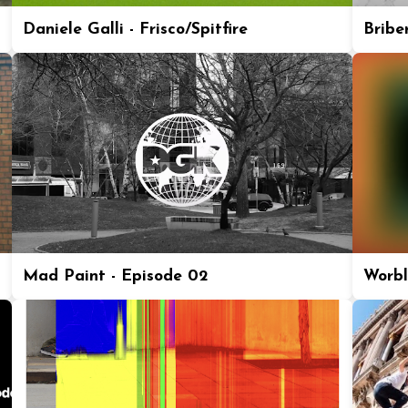
Daniele Galli - Frisco/Spitfire
Bribe
Mad Paint - Episode 02
Worbl