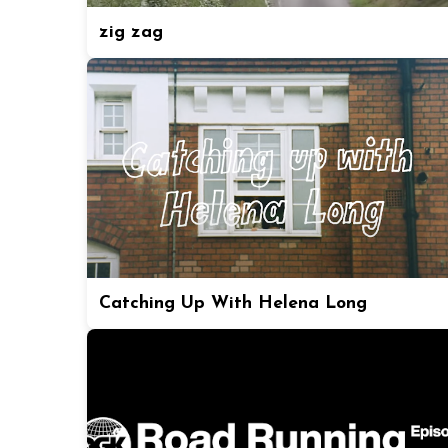
zig zag
Catching Up With Helena Long