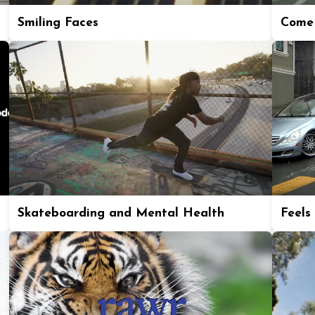
Smiling Faces
Come 
Skateboarding and Mental Health
Feels 