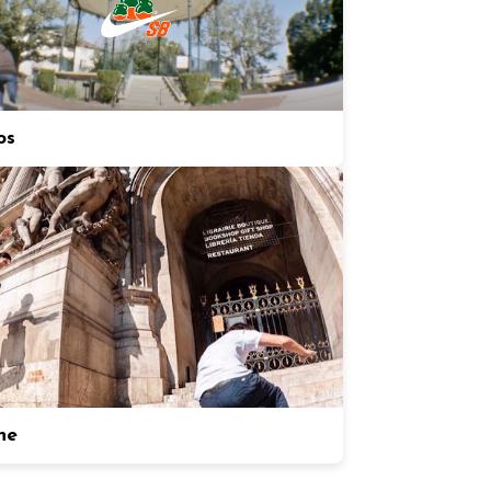
os
ne