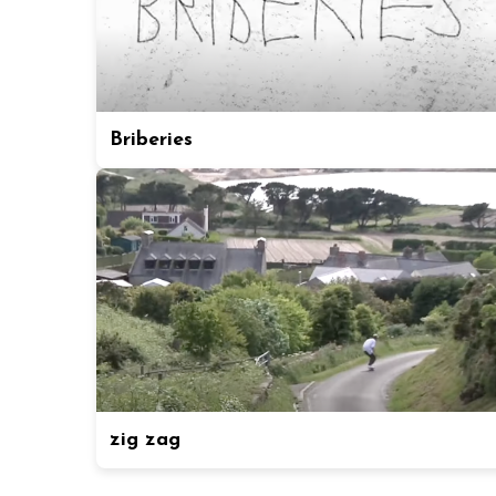
Briberies
zig zag