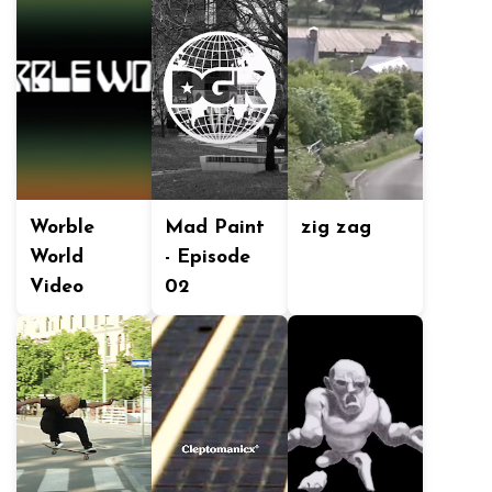
Worble
Mad Paint
zig zag
World
- Episode
Video
02