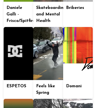
Daniele
Skateboarding
Briberies
Galli -
and Mental
Frisco/Spitfire
Health
ESPETOS
Feels like
Domani
Spring