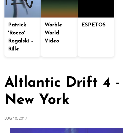
Patrick
Worble
ESPETOS
'Rocco'
World
Rogalski –
Video
Rille
Altlantic Drift 4 -
New York
LUG 10, 2017