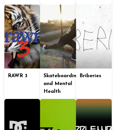
RAWR 3
Skateboarding
Briberies
and Mental
Health