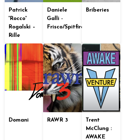
Patrick
Daniele
Briberies
'Rocco'
Galli -
Rogalski –
Frisco/Spitfire
Rille
Domani
RAWR 3
Trent
McClung :
AWAKE