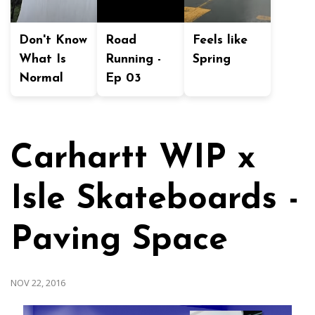
Don't Know
Road
Feels like
What Is
Running -
Spring
Normal
Ep 03
Carhartt WIP x
Isle Skateboards -
Paving Space
NOV 22, 2016