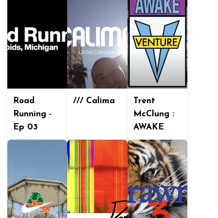
Road
/// Calima
Trent
Running -
McClung :
Ep 03
AWAKE