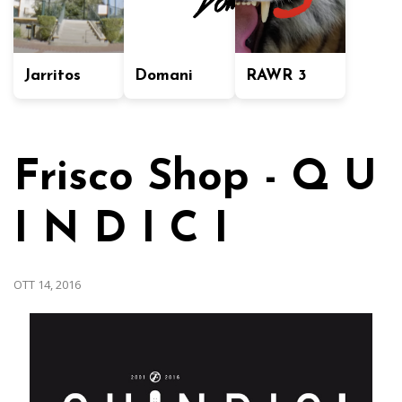
Jarritos
Domani
RAWR 3
Frisco Shop - Q U
I N D I C I
OTT 14, 2016