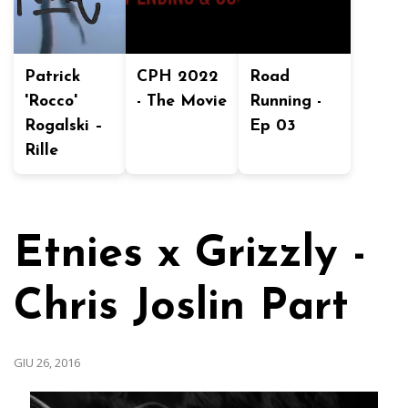
Patrick
CPH 2022
Road
'Rocco'
- The Movie
Running -
Rogalski –
Ep 03
Rille
Etnies x Grizzly -
Chris Joslin Part
GIU 26, 2016