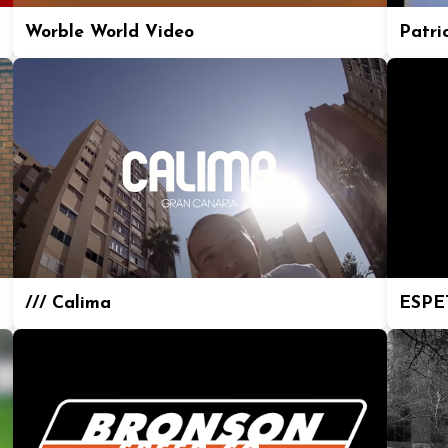
Worble World Video
Patric
/// Calima
ESPE