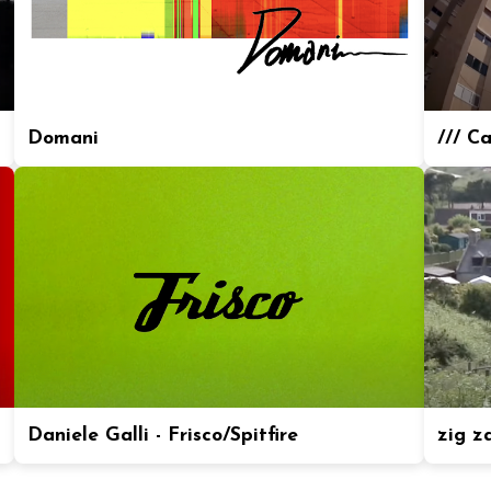
Domani
/// C
Daniele Galli - Frisco/Spitfire
zig z