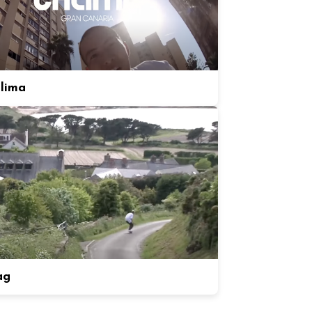
alima
ag