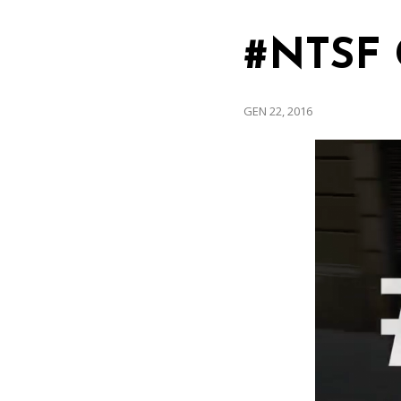
#NTSF C
GEN 22, 2016