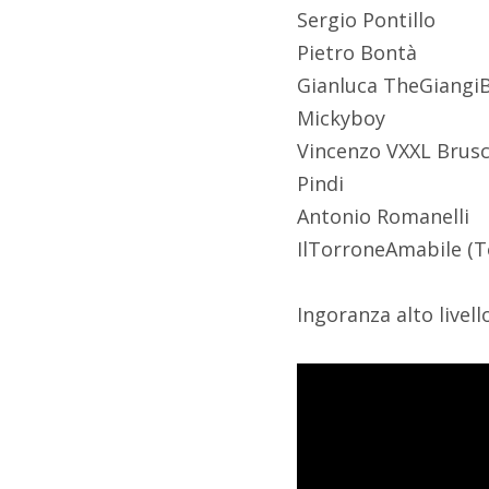
Sergio Pontillo
Pietro Bontà
Gianluca TheGiangi
Mickyboy
Vincenzo VXXL Brus
Pindi
Antonio Romanelli
IlTorroneAmabile (
Ingoranza alto livel