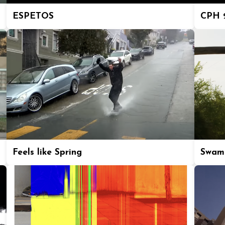
ESPETOS
CPH 2
Feels like Spring
Swam