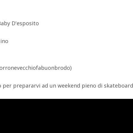
Baby D'esposito
cino
Torronevecchiofabuonbrodo)
lo per prepararvi ad un weekend pieno di skateboard