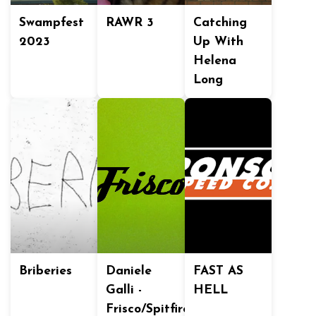
Swampfest
RAWR 3
Catching
2023
Up With
Helena
Long
Briberies
Daniele
FAST AS
Galli -
HELL
Frisco/Spitfire