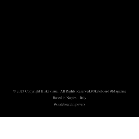
© 2023 Copyright Bisk8visual. All Rights Reserved.
#Skateboard #Magazine
Based in Naples - Italy
#skateboardinglovers