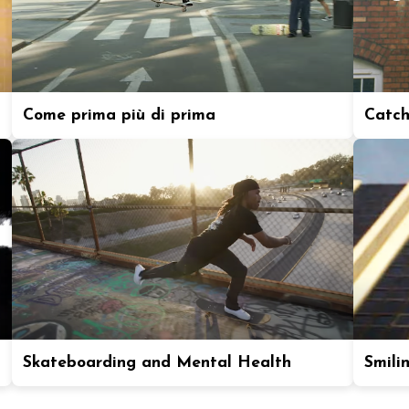
Come prima più di prima
Catch
Skateboarding and Mental Health
Smili