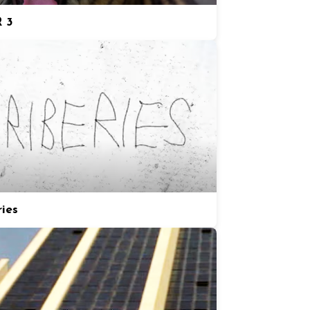
 3
ries