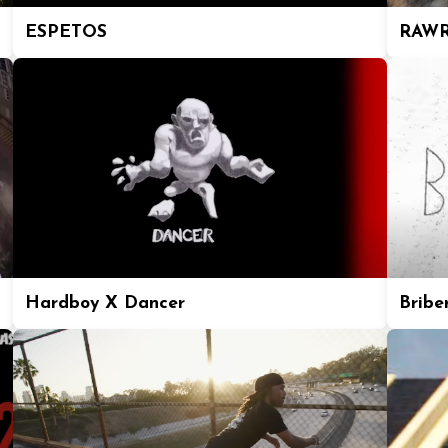
ESPETOS
RAWR
Hardboy X Dancer
Bribe