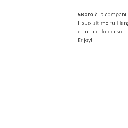
5Boro
è la compani a
Il suo ultimo full le
ed una colonna sonor
Enjoy!