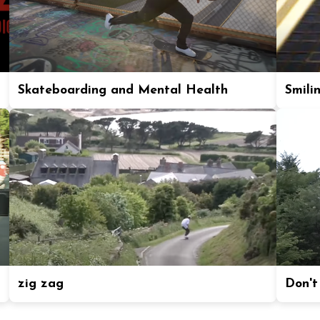
Skateboarding and Mental Health
Smili
zig zag
Don't