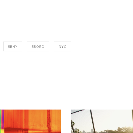
5BNY
5BORO
NYC