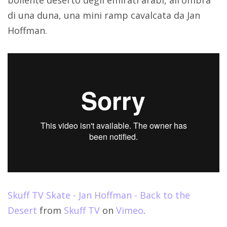
bollente deserto degli emirati arabi, all'ombra
di una duna, una mini ramp cavalcata da Jan
Hoffman.
Skuff TV Skate - Jan Hoffman - Back to the
Desert
from
Skuff TV
on
Vimeo
.