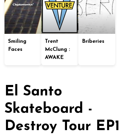
Smiling
Trent
Briberies
Faces
McClung :
AWAKE
El Santo
Skateboard -
Destroy Tour EP1