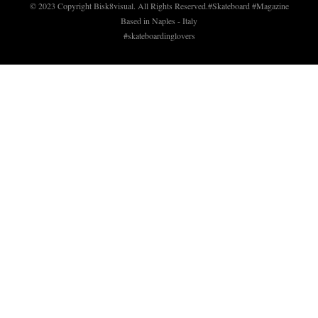
© 2023 Copyright Bisk8visual. All Rights Reserved.
#Skateboard #Magazine
Based in Naples - Italy
#skateboardinglovers