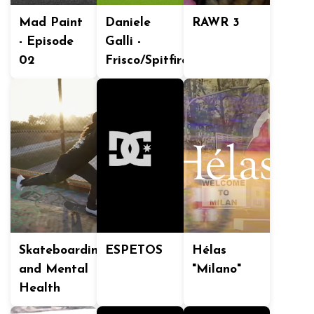
Mad Paint
Daniele
RAWR 3
- Episode
Galli -
02
Frisco/Spitfire
Skateboarding
ESPETOS
Hélas
and Mental
"Milano"
Health