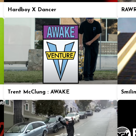
Hardboy X Dancer
RAWR
Trent McClung : AWAKE
Smili