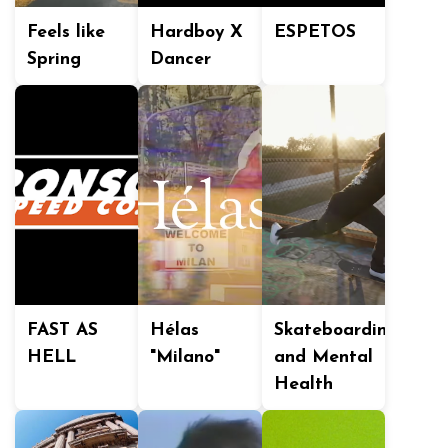
Feels like
Hardboy X
ESPETOS
Spring
Dancer
FAST AS
Hélas
Skateboarding
HELL
"Milano"
and Mental
Health