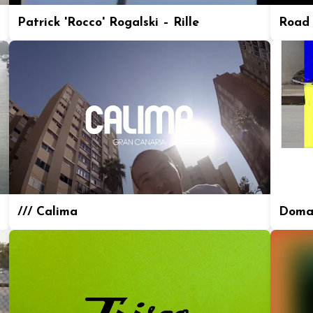
Patrick 'Rocco' Rogalski – Rille
Road 
/// Calima
Doma