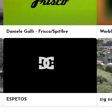
Daniele Galli - Frisco/Spitfire
Worbl
ESPETOS
zig z