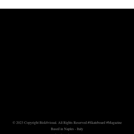
© 2023 Copyright Bisk8visual. All Rights Reserved.
#Skateboard #Magazine
Based in Naples - Italy