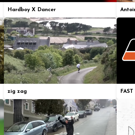
Hardboy X Dancer
Antoi
zig zag
FAST