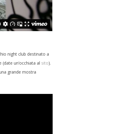
chio night club destinato a
le (date un’occhiata al
sito
).
, una grande mostra